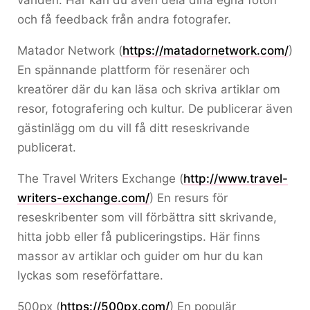
världen. Här kan du även dela dina egna foton
och få feedback från andra fotografer.
Matador Network (
https://matadornetwork.com/
)
En spännande plattform för resenärer och
kreatörer där du kan läsa och skriva artiklar om
resor, fotografering och kultur. De publicerar även
gästinlägg om du vill få ditt reseskrivande
publicerat.
The Travel Writers Exchange (
http://www.travel-
writers-exchange.com/
) En resurs för
reseskribenter som vill förbättra sitt skrivande,
hitta jobb eller få publiceringstips. Här finns
massor av artiklar och guider om hur du kan
lyckas som reseförfattare.
500px (
https://500px.com/
) En populär